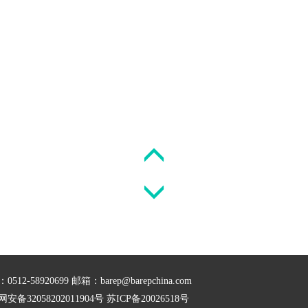
512-58920699 邮箱：barep@barepchina.com
安备32058202011904号
苏ICP备20026518号