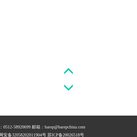
512-58920699 邮箱：barep@barepchina.com
安备32058202011904号
苏ICP备20026518号