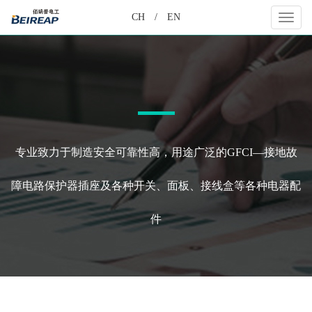
CH
/
EN
切
换
导
航
专业致力于制造安全可靠性高，用途广泛的GFCI—接地故
障电路保护器插座及各种开关、面板、接线盒等各种电器配
件